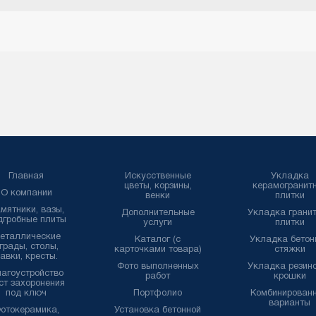
Главная
Искусственные
Укладка
цветы, корзины,
керамогранит
О компании
венки
плитки
мятники, вазы,
Дополнительные
Укладка грани
дгробные плиты
услуги
плитки
еталлические
Каталог (с
Укладка бетон
грады, столы,
карточками товара)
стяжки
авки, кресты.
Фото выполненных
Укладка резин
агоустройство
работ
крошки
ст захоронения
под ключ
Портфолио
Комбинирован
варианты
отокерамика,
Установка бетонной