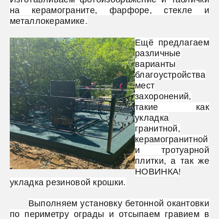
на керамограните, фарфоре, стекле и
металлокерамике.
Ещё предлагаем
различные
варианты
благоустройства
мест
захоронений,
такие как
укладка
гранитной,
керамогранитной
и тротуарной
плитки, а так же
НОВИНКА!
укладка резиновой крошки.
Выполняем установку бетонной окантовки
по периметру ограды и отсыпаем гравием в