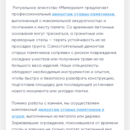
Ритуальное агентство «Мемориал» предлагает
профессиональный
демонтаж старых памятников
,
выполненный с максимальной аккуратностью и
почтением к месту памяти. Со временем бетонные
основания могут трескаться, а гранитные или
мраморные стелы — терять устойчивость из-за
просадки грунта. Самостоятельный демонтаж
старых памятников сопряжен с риском повреждения
соседних участков или получения травм из-за
большого веса изделий. Наши специалисты
обладают необходимым инструментом и опытом,
чтобы быстро и безопасно разобрать конструкцию,
подготовив площадку для последующей установки
нового монумента или укладки плитки.
Помимо работы с камнем, мы осуществляем
комплексный
демонтаж старых памятников и
оград
,
выполненных из металла или дерева.
Заржавевшие ограждения, покосившиеся от времени
столы и лавочки не только портят эстетичный вид