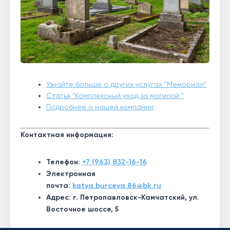
Узнайте больше о других услугах "Мемориал"
Статья "Комплексный уход за могилой "
Подробнее о нашей компании
Контактная информация:
Телефон:
+7 (963) 832-16-16
Электронная
почта:
katya.burceva.86@bk.ru
Адрес: г. Петропавловск-Камчатский, ул.
Восточное шоссе, 5