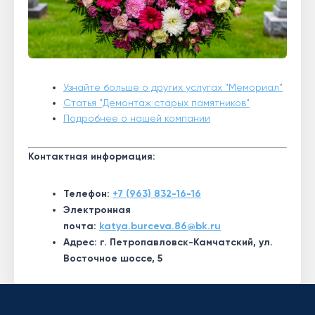
Узнайте больше о других услугах "Мемориал"
Статья "Демонтаж старых памятников"
Подробнее о нашей компании
Контактная информация:
Телефон:
+7 (963) 832-16-16
Электронная
почта:
katya.burceva.86@bk.ru
Адрес: г. Петропавловск-Камчатский, ул.
Восточное шоссе, 5