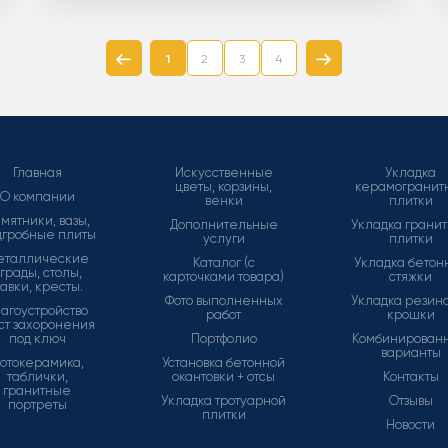
1
2
3
4
Главная
Искусственные
Укладка
цветы, корзины,
керамогранит
О компании
венки
плитки
мятники, вазы,
Дополнительные
Укладка грани
дгробные плиты
услуги
плитки
еталлические
Каталог (с
Укладка бетон
грады, столы,
карточками товара)
стяжки
авки, кресты.
Фото выполненных
Укладка резин
агоустройство
работ
крошки
ст захоронения
под ключ
Портфолио
Комбинирован
варианты
отокерамика,
Установка бетонной
таблички,
окантовки + отсы
Контакты
гранитные
Укладка тротуарной
Отзывы
портреты
плитки
Новости